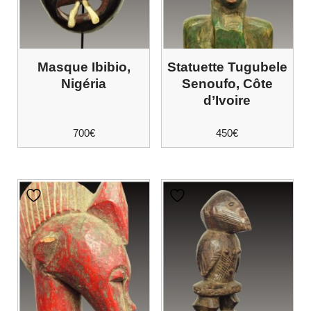
Masque Ibibio,
Statuette Tugubele
Nigéria
Senoufo, Côte
d’Ivoire
700
€
450
€