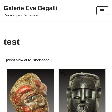
Galerie Eve Begalli
Aller
Passion pour l'art africain
au
contenu
test
[woof sid="auto_shortcode"]