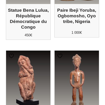
Statue Bena Lulua,
Paire Ibeji Yoruba,
République
Ogbomosho, Oyo
Démocratique du
tribe, Nigeria
Congo
1 000
€
450
€