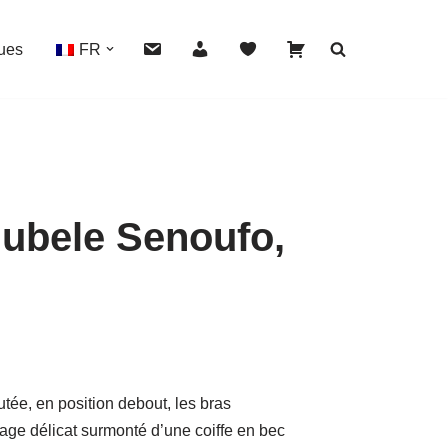
ues
FR
gubele Senoufo,
HOVER
tée, en position debout, les bras
sage délicat surmonté d’une coiffe en bec