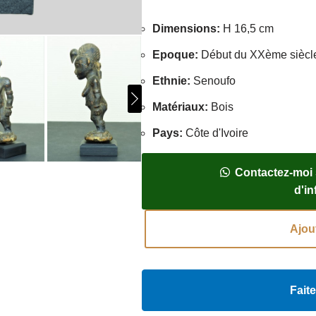
Dimensions
:
H 16,5 cm
Epoque
:
Début du XXème siècl
Ethnie
:
Senoufo
Matériaux
:
Bois
Pays
:
Côte d'Ivoire
Contactez-moi
d'i
Ajou
Faite