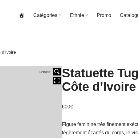
Catégories
Ethnie
Promo
Catalog
 d’Ivoire
Statuette Tu
HOVER
Côte d’Ivoire
600
€
Figure féminine très finement exécu
légèrement écartés du corps, le vi