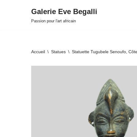
Galerie Eve Begalli
Aller
Passion pour l'art africain
au
contenu
Accueil
\
Statues
\
Statuette Tugubele Senoufo, Côte
HOVER