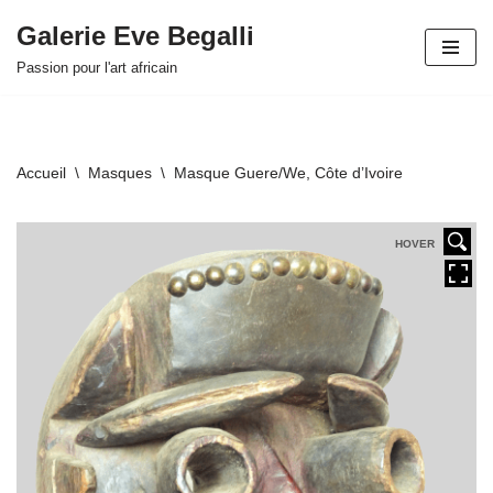
Galerie Eve Begalli
Aller
Passion pour l'art africain
au
contenu
Accueil
\
Masques
\
Masque Guere/We, Côte d’Ivoire
HOVER