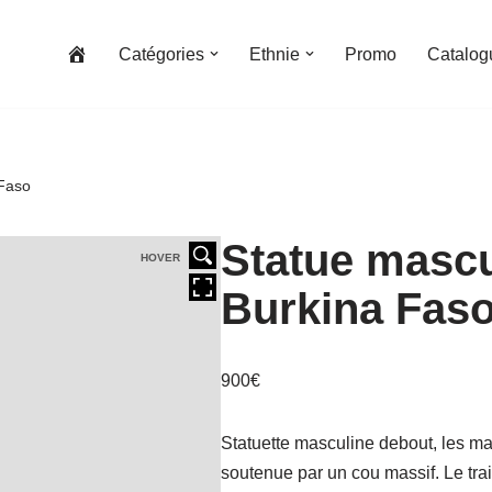
Catégories
Ethnie
Promo
Catalog
 Faso
Statue mascu
HOVER
Burkina Fas
900
€
Statuette masculine debout, les ma
soutenue par un cou massif. Le tra