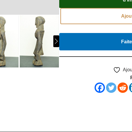
Ajou
Faite
Ajou