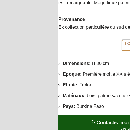
est remarquable. Magnifique patine 
Provenance
Ex collection particulière du sud d
RE
Dimensions
:
H 30 cm
Epoque
:
Première moitié XX siè
Ethnie
:
Turka
Matériaux
:
bois, patine sacrificie
Pays
:
Burkina Faso
Contactez-moi
d'i