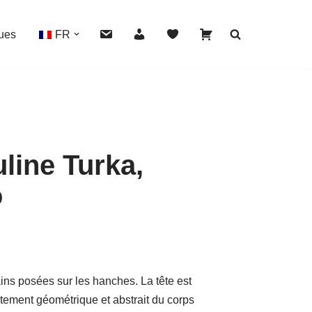
ues
FR
line Turka,
HOVER
o
ins posées sur les hanches. La tête est
itement géométrique et abstrait du corps