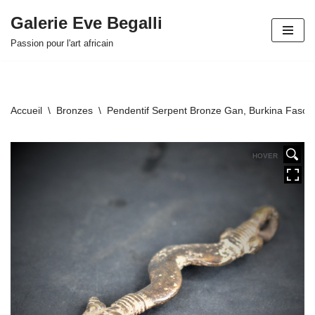
Galerie Eve Begalli
Aller
Passion pour l'art africain
au
contenu
Accueil
\
Bronzes
\
Pendentif Serpent Bronze Gan, Burkina Faso
HOVER