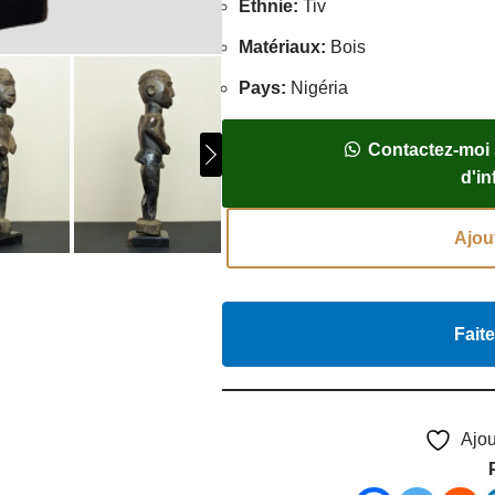
Ethnie
:
Tiv
Matériaux
:
Bois
Pays
:
Nigéria
Contactez-moi
d'i
Ajou
Faite
Ajou