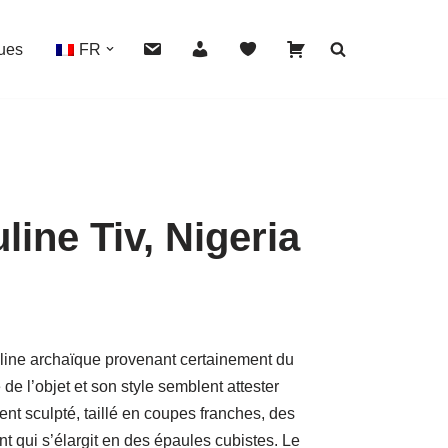
ues
FR
ine Tiv, Nigeria
HOVER
uline archaïque provenant certainement du
 de l’objet et son style semblent attester
ent sculpté, taillé en coupes franches, des
t qui s’élargit en des épaules cubistes. Le