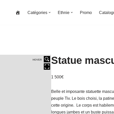
Catégories
Ethnie
Promo
Catalog
Statue mascul
HOVER
1 500
€
Belle et imposante statuette masc
peuple Tiv. Le bois choisi, la patine
cette origine. Le corps est habilem
longues jambes et un buste puissan