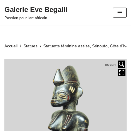
Galerie Eve Begalli
Aller
Passion pour l'art africain
au
contenu
Accueil
\
Statues
\
Statuette féminine assise, Sénoufo, Côte d’Ivoi
HOVER