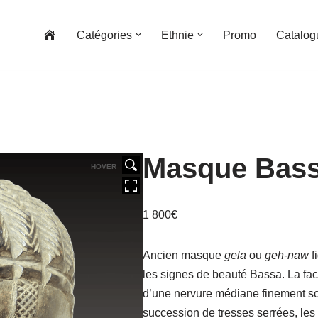
Catégories
Ethnie
Promo
Catalog
Masque Bassa
HOVER
1 800
€
Ancien masque
gela
ou
geh-naw
f
les signes de beauté Bassa. La fa
d’une nervure médiane finement sca
succession de tresses serrées, les