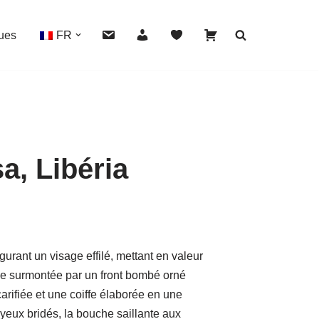
ues
FR
, Libéria
HOVER
igurant un visage effilé, mettant en valeur
ce surmontée par un front bombé orné
rifiée et une coiffe élaborée en une
 yeux bridés, la bouche saillante aux