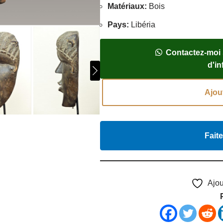
Matériaux
:
Bois
Pays
:
Libéria
Contactez-moi
d'i
Ajou
Faite
Ajou