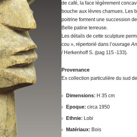
de café, la face légèrement concave 
bouche aux lèvres charnues. Les bra
poitrine forment une succession de
Belle patine terreuse.
Les détails de cette sculpture perm
cou », répertorié dans l’ouvrage
An
/ Herkenhoff S
. (
pag 115 -133).
Provenance
Ex collection particulière du sud d
Dimensions
:
H 35 cm
Epoque
:
circa 1950
Ethnie
:
Lobi
Matériaux
:
Bois