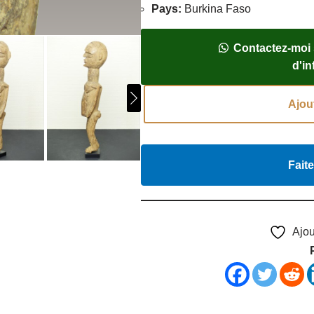
Pays
:
Burkina Faso
Contactez-moi
d'i
Ajou
Faite
Ajou