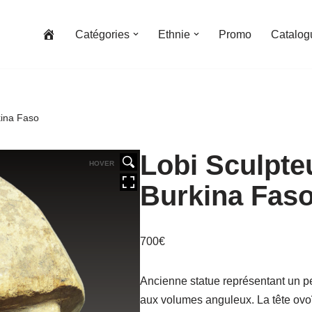
Catégories
Ethnie
Promo
Catalog
kina Faso
Lobi Sculpte
HOVER
Burkina Fas
700
€
Ancienne statue représentant un p
aux volumes anguleux. La tête ovoï