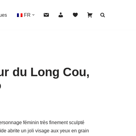
ues
FR
ur du Long Cou,
HOVER
o
ersonnage féminin très finement sculpté
de abrite un joli visage aux yeux en grain