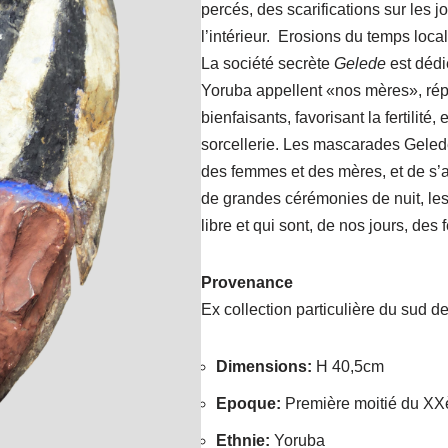
percés, des scarifications sur les j
l’intérieur. Erosions du temps local
La société secrète
Gelede
est dédi
Yoruba appellent «nos mères», répu
bienfaisants, favorisant la fertilité
sorcellerie. Les mascarades Gelede
des femmes et des mères, et de s’at
de grandes cérémonies de nuit, les
libre et qui sont, de nos jours, des
Provenance
Ex collection particulière du sud d
Dimensions
:
H 40,5cm
Epoque
:
Première moitié du XX
Ethnie
:
Yoruba