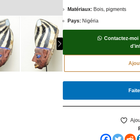
Matériaux
:
Bois, pigments
Pays
:
Nigéria
Contactez-moi
d'i
Ajou
Faite
Ajou