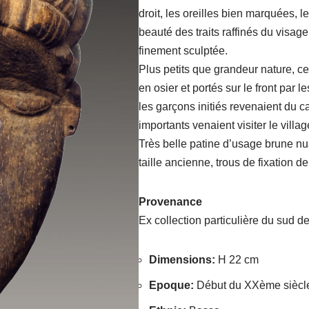
droit, les oreilles bien marquées, 
beauté des traits raffinés du visag
finement sculptée.
Plus petits que grandeur nature, c
en osier et portés sur le front par l
les garçons initiés revenaient du 
importants venaient visiter le villag
Très belle patine d’usage brune nu
taille ancienne, trous de fixation de
Provenance
Ex collection particulière du sud d
Dimensions
:
H 22 cm
Epoque
:
Début du XXème siècl