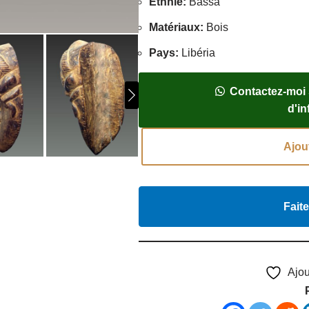
Ethnie
:
Bassa
Matériaux
:
Bois
Pays
:
Libéria
Contactez-moi
d'i
Ajou
Faite
Ajou