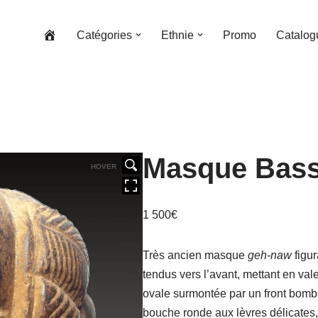
Catégories
Ethnie
Promo
Catalog
Masque Bassa
HOVER
1 500
€
Très ancien masque
geh-naw
figu
tendus vers l’avant, mettant en vale
ovale surmontée par un front bombé
bouche ronde aux lèvres délicates,