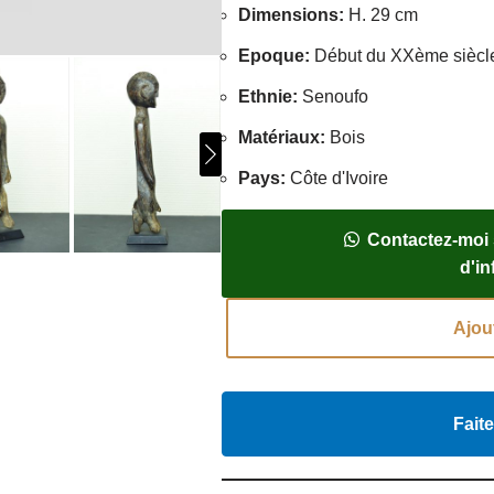
Dimensions
:
H. 29 cm
Epoque
:
Début du XXème siècl
Ethnie
:
Senoufo
Matériaux
:
Bois
Pays
:
Côte d'Ivoire
Contactez-moi
d'i
Ajou
Faite