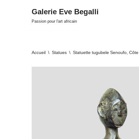
Galerie Eve Begalli
Aller
Passion pour l'art africain
au
contenu
Accueil
\
Statues
\
Statuette tugubele Senoufo, Côte 
HOVER