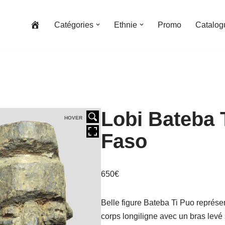
Catégories
Ethnie
Promo
Catalog
Lobi Bateba 
HOVER
Faso
650
€
Belle figure Bateba Ti Puo représ
corps longiligne avec un bras levé 