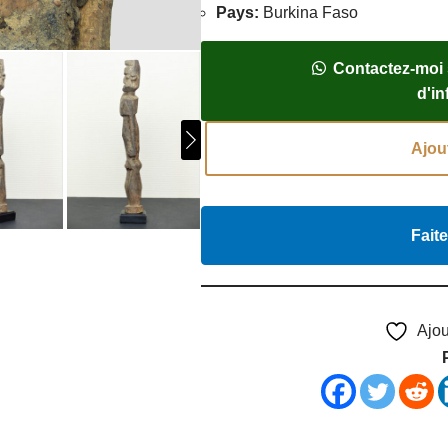
Pays
:
Burkina Faso
Contactez-moi
d'i
Ajou
Faite
Ajou