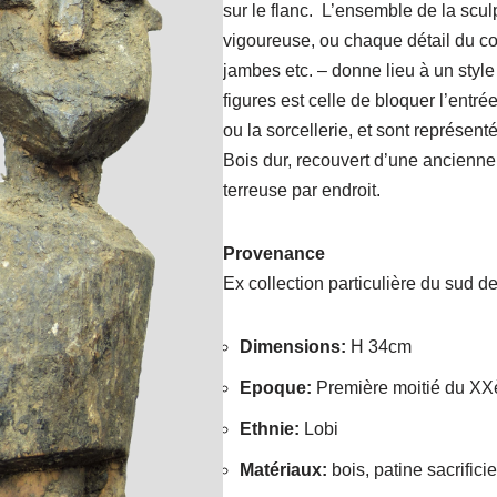
sur le flanc. L’ensemble de la sculp
vigoureuse, ou chaque détail du cor
jambes etc. – donne lieu à un style 
figures est celle de bloquer l’entré
ou la sorcellerie, et sont représen
Bois dur, recouvert d’une ancienn
terreuse par endroit.
Provenance
Ex collection particulière du sud d
Dimensions
:
H 34cm
Epoque
:
Première moitié du XX
Ethnie
:
Lobi
Matériaux
:
bois, patine sacrificie