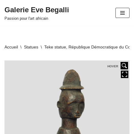
Galerie Eve Begalli
Aller
Passion pour l'art africain
au
contenu
Accueil
\
Statues
\
Teke statue, République Démocratique du Con
HOVER