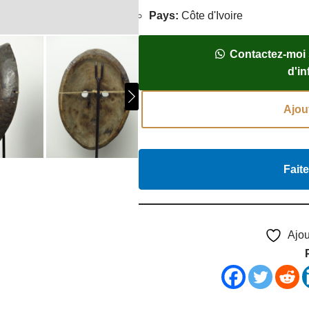
Pays
:
Côte d'Ivoire
Contactez-moi
d'i
Ajou
Faite
Ajou