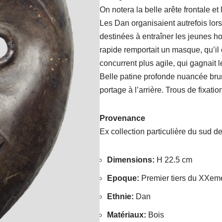
On notera la belle arête frontale e
Les Dan organisaient autrefois lor
destinées à entraîner les jeunes 
rapide remportait un masque, qu’il 
concurrent plus agile, qui gagnait 
Belle patine profonde nuancée brun
portage à l’arrière. Trous de fixati
Provenance
Ex collection particulière du sud d
Dimensions
:
H 22.5 cm
Epoque
:
Premier tiers du XXem
Ethnie
:
Dan
Matériaux
:
Bois