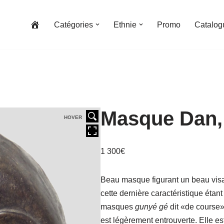
Catégories
Ethnie
Promo
Catalog
Masque Dan, 
HOVER
1 300
€
Beau masque figurant un beau visag
cette dernière caractéristique éta
masques
gunyé gé
dit «de course»
est légèrement entrouverte. Elle e