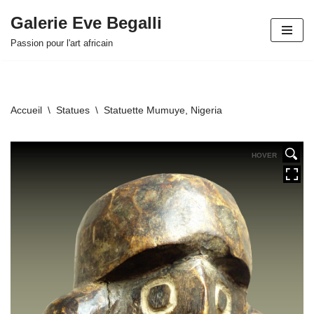
Galerie Eve Begalli
Aller
Passion pour l'art africain
au
contenu
Accueil
\
Statues
\
Statuette Mumuye, Nigeria
HOVER