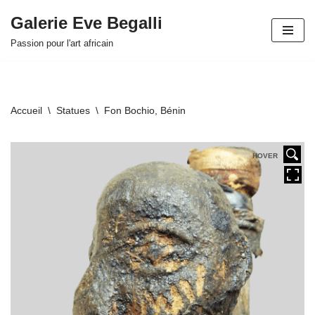
Galerie Eve Begalli
Aller
Passion pour l'art africain
au
contenu
Accueil
\
Statues
\
Fon Bochio, Bénin
HOVER