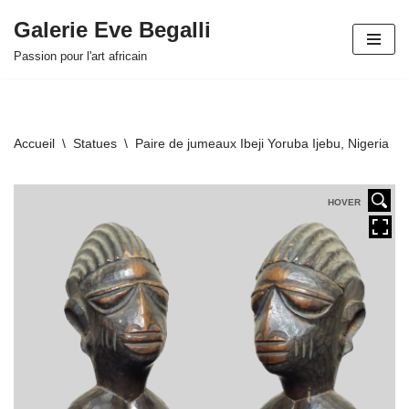
Galerie Eve Begalli
Aller
Passion pour l'art africain
au
contenu
Accueil
\
Statues
\
Paire de jumeaux Ibeji Yoruba Ijebu, Nigeria
HOVER