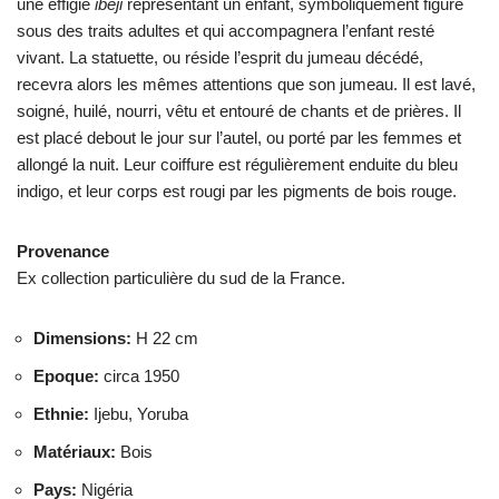
une effigie
ibeji
représentant un enfant, symboliquement figuré
sous des traits adultes et qui accompagnera l’enfant resté
vivant. La statuette, ou réside l’esprit du jumeau décédé,
recevra alors les mêmes attentions que son jumeau. Il est lavé,
soigné, huilé, nourri, vêtu et entouré de chants et de prières. Il
est placé debout le jour sur l’autel, ou porté par les femmes et
allongé la nuit. Leur coiffure est régulièrement enduite du bleu
indigo, et leur corps est rougi par les pigments de bois rouge.
Provenance
Ex collection particulière du sud de la France.
Dimensions
:
H 22 cm
Epoque
:
circa 1950
Ethnie
:
Ijebu, Yoruba
Matériaux
:
Bois
Pays
:
Nigéria