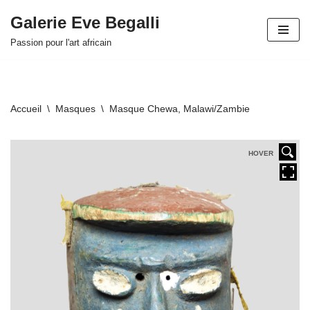
Galerie Eve Begalli
Aller
Passion pour l'art africain
au
contenu
Accueil
\
Masques
\
Masque Chewa, Malawi/Zambie
HOVER