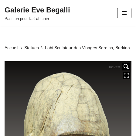
Galerie Eve Begalli
Aller
Passion pour l'art africain
au
contenu
Accueil
\
Statues
\
Lobi Sculpteur des Visages Sereins, Burkina F
HOVER