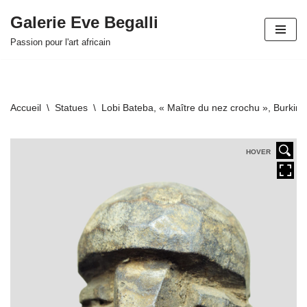
Galerie Eve Begalli
Aller
Passion pour l'art africain
au
contenu
Accueil
\
Statues
\
Lobi Bateba, « Maître du nez crochu », Burkin
HOVER