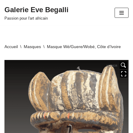
Galerie Eve Begalli
Aller
Passion pour l'art africain
au
contenu
Accueil
\
Masques
\
Masque Wé/Guere/Wobé, Côte d’Ivoire
HOVER