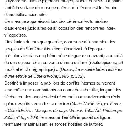
polychrome faite de pigments rouges, blancs et bleus. La patine
tant à la surface du masque qu’en son intérieur est le témoin
d’une belle ancienneté.
Ce masque apparaissait lors des cérémonies funéraires,
d’audiences judiciaires ou à l’occasion des rencontres inter-
villageoises.
L’institution du masque guerrier, commune à l’ensemble des
peuples du Sud-Ouest ivoirien, s’inscrivait, à l’époque
précoloniale, dans un phénomène de guerre couvrant, « au-delà
de ses enjeux réels, un vaste champ culturel (récits épiques, art
musical et chorégraphique) » (
Dozon, La société bété. Histoires
d’une ethnie de Côte-d’Ivoire,
1985, p. 172
).
Destiné à imposer la paix lors de conflits internes ou venant
« se mêler aux combattants au cours de la bataille, lançant des
flèches ou des sagaies destinées moins aux adversaires réels
qu’aux esprits venus les soutenir » (
Marie-Noëlle Verger-Fèvre,
« Côte d’Ivoire : Masques du pays We » in Tribal Art, Printemps
2005, n° 9, p. 108
), le masque T
éé Gla
imposait sa figure
terrifiante, matérialisant les forces hostiles de la forêt.