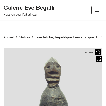
Galerie Eve Begalli
Aller
Passion pour l'art africain
au
contenu
Accueil
\
Statues
\
Teke fétiche, République Démocratique du Co
HOVER