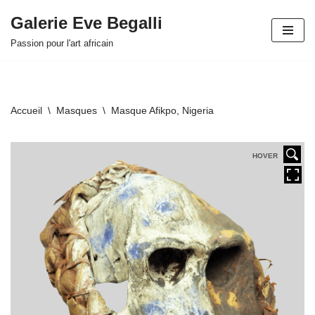
Galerie Eve Begalli
Aller
Passion pour l'art africain
au
contenu
Accueil
\
Masques
\
Masque Afikpo, Nigeria
HOVER