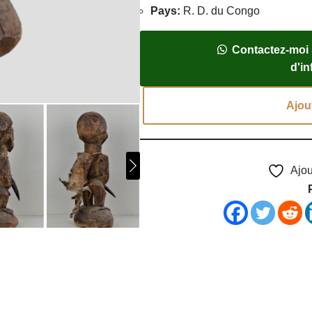
Pays
:
R. D. du Congo
Contactez-moi
d'i
Ajou
Ajou