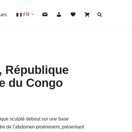
ues
FR
a, République
HOVER
e du Congo
aïque sculpté debout sur une base
autre de l’abdomen proéminent, présentant