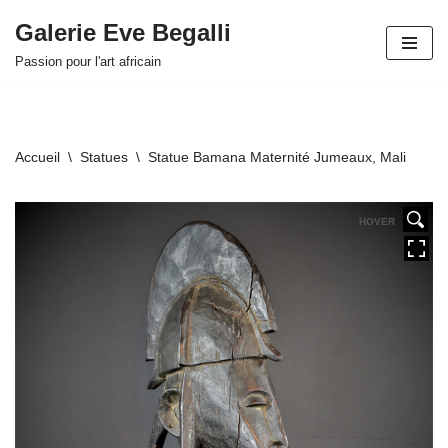
Galerie Eve Begalli
Aller
Passion pour l'art africain
au
contenu
Accueil
\
Statues
\
Statue Bamana Maternité Jumeaux, Mali
HOVER