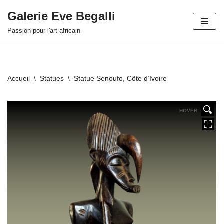
Galerie Eve Begalli
Aller
Passion pour l'art africain
au
contenu
Accueil
\
Statues
\
Statue Senoufo, Côte d’Ivoire
HOVER