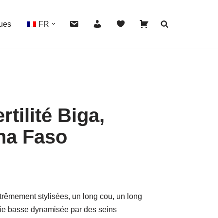
ues
FR
tilité Biga,
HOVER
na Faso
rêmement stylisées, un long cou, un long
rtie basse dynamisée par des seins