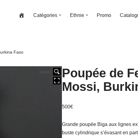
Catégories
Ethnie
Promo
Catalog
Burkina Faso
Poupée de Fer
HOVER
Mossi, Burki
500
€
Grande poupée Biga aux lignes ext
buste cylindrique s’évasant en pa