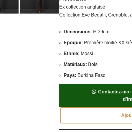
Ex collection anglaise
Collection Eve Begalli, Grenoble,
Dimensions
:
H 39cm
Epoque
:
Première moitié XX siè
Ethnie
:
Mossi
Matériaux
:
Bois
Pays
:
Burkina Faso
Contactez-moi
d'i
Ajou