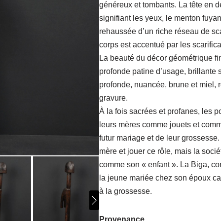
généreux et tombants. La tête en d
signifiant les yeux, le menton fuyan
rehaussée d’un riche réseau de sca
corps est accentué par les scarifica
La beauté du décor géométrique fin
profonde patine d’usage, brillante s
profonde, nuancée, brune et miel, r
gravure.
À la fois sacrées et profanes, les 
leurs mères comme jouets et comm
futur mariage et de leur grossesse. 
mère et jouer ce rôle, mais la soci
comme son « enfant ». La Biga, co
la jeune mariée chez son époux ca
à la grossesse.
Provenance