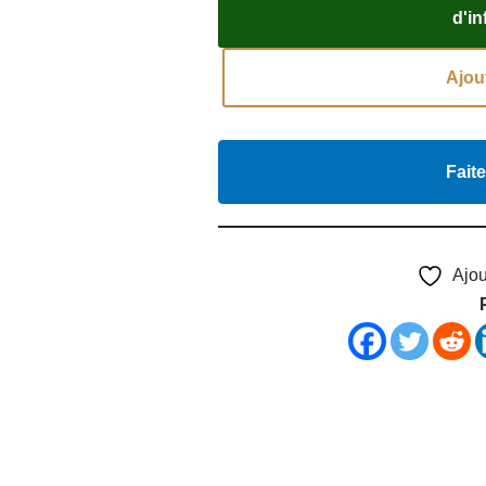
d'i
Ajou
Faite
Ajou