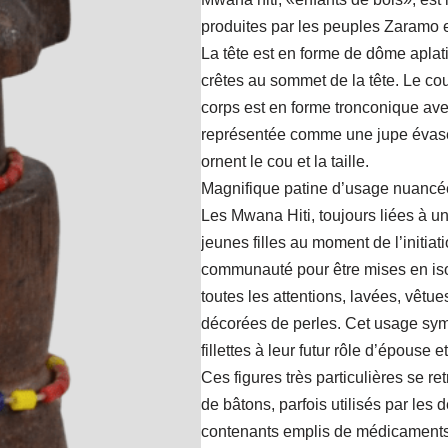
produites par les peuples Zaramo e
La tête est en forme de dôme aplat
crêtes au sommet de la tête. Le cou
corps est en forme tronconique avec 
représentée comme une jupe évasée
ornent le cou et la taille.
Magnifique patine d’usage nuancée 
Les Mwana Hiti, toujours liées à u
jeunes filles au moment de l’initiat
communauté pour être mises en iso
toutes les attentions, lavées, vêtue
décorées de perles. Cet usage sym
fillettes à leur futur rôle d’épouse 
Ces figures très particulières se 
de bâtons, parfois utilisés par les 
contenants emplis de médicaments.