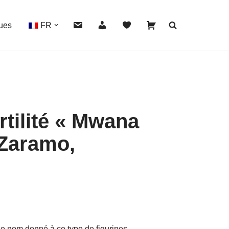
ues
FR
rtilité « Mwana
HOVER
/Zaramo,
 le nom donné à ce type de figurines