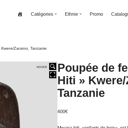
Catégories
Ethnie
Promo
Catalog
 » Kwere/Zaramo, Tanzanie
Poupée de fe
HOVER
Hiti » Kwere
Tanzanie
400
€
Mwana hiti, «enfants de bois», est