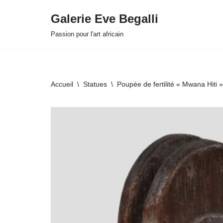
Galerie Eve Begalli
Aller
Passion pour l'art africain
au
contenu
Accueil
\
Statues
\
Poupée de fertilité « Mwana Hiti
HOVER