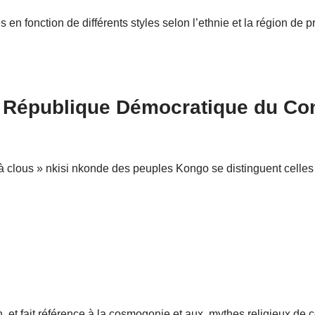
en fonction de différents styles selon l’ethnie et la région de p
i, République Démocratique du Co
à clous » nkisi nkonde des peuples Kongo se distinguent celles
n et fait référence à la cosmogonie et aux mythes religieux de 