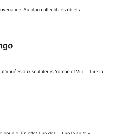
rovenance. Au plan collectif ces objets
ngo
 attribuées aux sculpteurs Yombe et Vili.…
Lire la
ce peuple. En effet, l’un des…
Lire la suite »