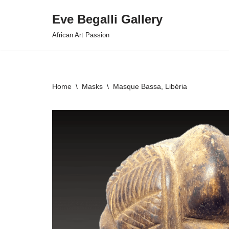
Eve Begalli Gallery
Skip
African Art Passion
to
content
Home
\
Masks
\
Masque Bassa, Libéria
HOVER