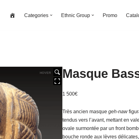
Categories
Ethnic Group
Promo
Catal
Masque Bassa
HOVER
1 500
€
Très ancien masque
geh-naw
figu
tendus vers l’avant, mettant en vale
ovale surmontée par un front bombé
bouche ronde aux lèvres délicates,