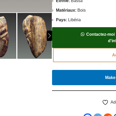
Ethnie
:
Bassa
Matériaux
:
Bois
Pays
:
Libéria
Contactez-moi
d'i
A
Make 
Ad