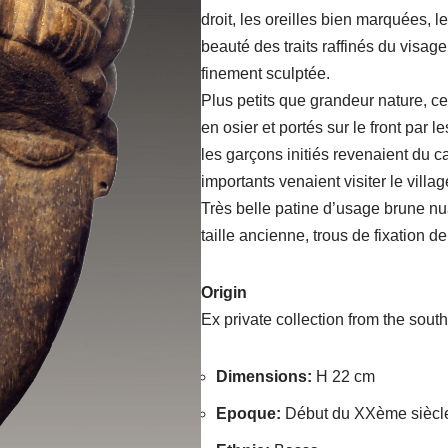
droit, les oreilles bien marquées, 
beauté des traits raffinés du visag
finement sculptée.
Plus petits que grandeur nature, c
en osier et portés sur le front par l
les garçons initiés revenaient du 
importants venaient visiter le villag
Très belle patine d’usage brune nu
taille ancienne, trous de fixation de
Origin
Ex private collection from the south
Dimensions
:
H 22 cm
Epoque
:
Début du XXème siècl