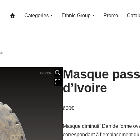
Categories
Ethnic Group
Promo
Catal
re
Masque pass
HOVER
d’Ivoire
600
€
Masque diminutif Dan de forme ova
correspondant à l’emplacement du r