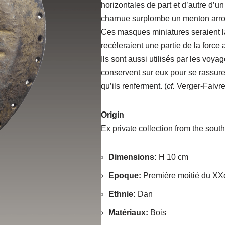
horizontales de part et d’autre d’u
charnue surplombe un menton arron
Ces masques miniatures seraient l
recèleraient une partie de la force
Ils sont aussi utilisés par les voyag
conservent sur eux pour se rassurer
qu’ils renferment. (
cf.
Verger-Faivre
Origin
Ex private collection from the south
Dimensions
:
H 10 cm
Epoque
:
Première moitié du XX
Ethnie
:
Dan
Matériaux
:
Bois