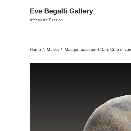
Eve Begalli Gallery
Skip
African Art Passion
to
content
Home
\
Masks
\
Masque passeport Dan, Côte d’Ivoi
HOVER