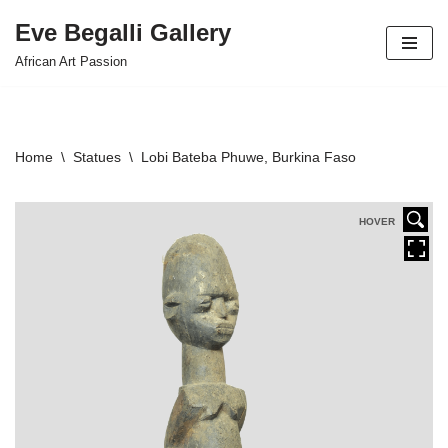
Eve Begalli Gallery
Skip
African Art Passion
to
content
Home
\
Statues
\
Lobi Bateba Phuwe, Burkina Faso
HOVER